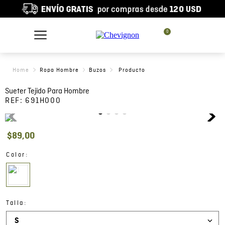
0
Ropa Hombre
Buzos
Sueter Tejido Para Hombre
REF:
691H000
$
89
,
00
:
Color
:
Talla
S