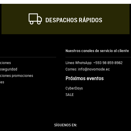
DESPACHOS RÁPIDOS
Escribir comentar
Nuestros canales de servicio al cliente
iciones
Línea WhatsApp: +593 98 859 8982
ENVIA
ioseguridad
Correo: info@novomode.ec
iciones promociones
Próximos eventos
ies
CyberDays
SALE
SÍGUENOS EN: