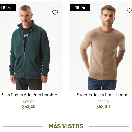
40 %
40 %
Buzo Cuello Alto Para Hombre
Sweater Tejido Para Hombre
$
89
,
00
$
89
,
00
$
53
,
40
$
53
,
40
MÁS VISTOS