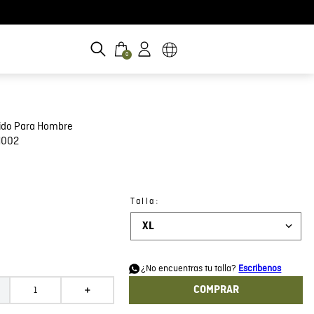
0
jido Para Hombre
H002
:
Talla
XL
d
¿No encuentras tu talla?
Escribenos
COMPRAR
＋