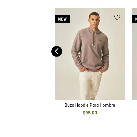
bierto con Capucha y
dado para Hombre
$
89
,
00
Buzo Hoodie Para Hombre
$
95
,
00