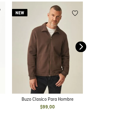
Buzo Texturizado Par
$
79
,
00
Buzo Clasico Para Hombre
$
99
,
00