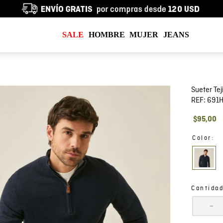
SALE
HOMBRE
MUJER
JEANS
Sueter Te
REF:
691
$
95
,
00
:
Color
Cantida
－