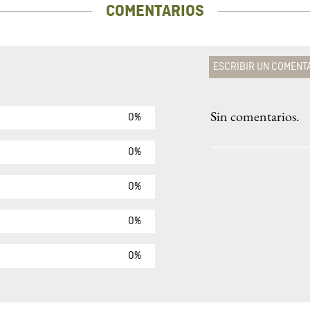
COMENTARIOS
ESCRIBIR UN COMENT
Sin comentarios.
0%
Agregar comen
Comentario
0%
0%
Califique el produ
0%
★
★
★
☆
Su nombre
0%
Correo electrónic