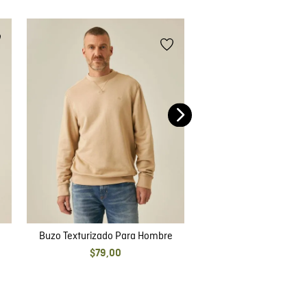
Buzo Tipo Cardigan Pa
$
95
,
00
Buzo Texturizado Para Hombre
$
79
,
00