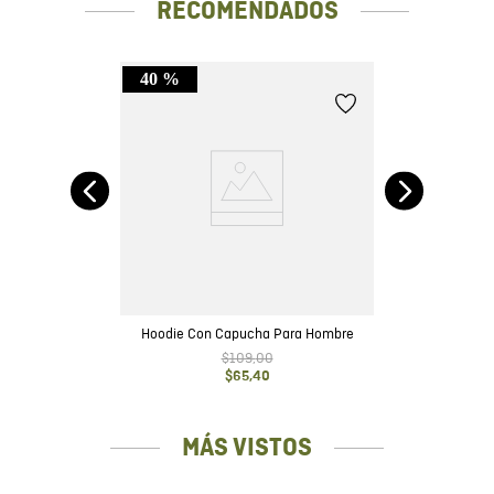
RECOMENDADOS
40 %
o
Hoodie Con Capucha Para Hombre
$
109
,
00
$
65
,
40
MÁS VISTOS