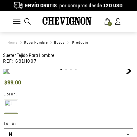
0
Ropa Hombre
Buzos
Sueter Tejido Para Hombre
REF:
691H007
$
99
,
00
:
Color
:
Talla
M