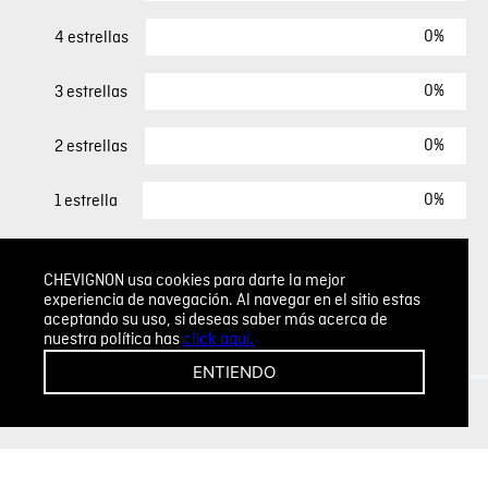
0%
4 estrellas
0%
3 estrellas
0%
2 estrellas
0%
1 estrella
ESCRIBIR UN COMENTARIO
CHEVIGNON usa cookies para darte la mejor
experiencia de navegación. Al navegar en el sitio estas
aceptando su uso, si deseas saber más acerca de
Sin comentarios.
nuestra política has
click aquí.
Agregar comentario
ENTIENDO
Comentario