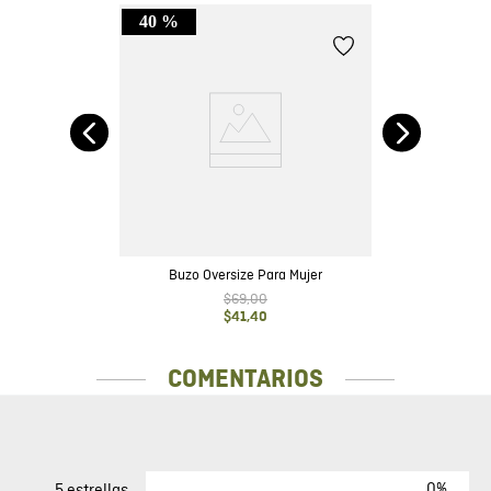
40 %
lia
a
Buzo Oversize Para Mujer
$
69
,
00
$
41
,
40
COMENTARIOS
0%
5 estrellas