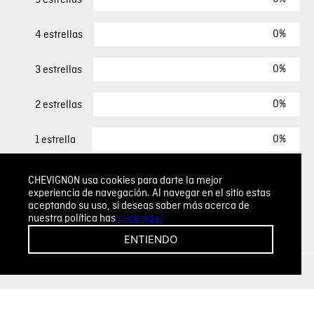
0%
4 estrellas
0%
3 estrellas
0%
2 estrellas
0%
1 estrella
CHEVIGNON usa cookies para darte la mejor
ESCRIBIR UN COMENTARIO
experiencia de navegación. Al navegar en el sitio estas
aceptando su uso, si deseas saber más acerca de
nuestra política has
click aquí.
Sin comentarios.
ENTIENDO
Agregar comentario
Comentario