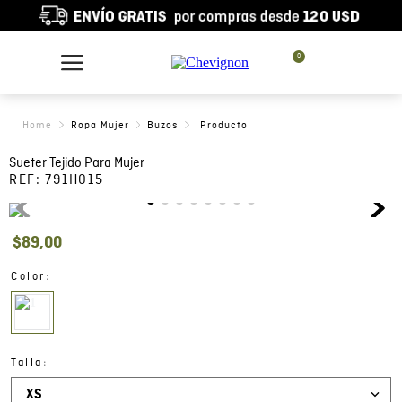
0
Ropa Mujer
Buzos
Sueter Tejido Para Mujer
REF:
791H015
$
89
,
00
:
Color
:
Talla
XS