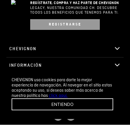
Califique el producto de 1 a 5 estrellas
★
★
★
☆
☆
TIENDA ABIERTA
Todos los días 24/7
Su nombre
REGÍSTRATE, COMPRA Y HAZ PARTE DE CHEVIGNON
Correo electrónico
LEGACY, NUESTRA COMUNIDAD CH. DESCUBRE
TODOS LOS BENEFICIOS QUE TENEMOS PARA TI.
REGISTRARSE
Escribir comentario
CHEVIGNON usa cookies para darte la mejor
experiencia de navegación. Al navegar en el sitio estas
aceptando su uso, si deseas saber más acerca de
nuestra política has
click aquí.
CHEVIGNON
ENTIENDO
INFORMACIÓN
ENVIAR COMENTARIO