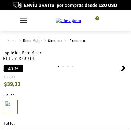
0
Ropa Mujer
Camisas
Top Tejido Para Mujer
REF:
799G014
40 %
$
65
,
00
$
39
,
00
:
Color
:
Talla