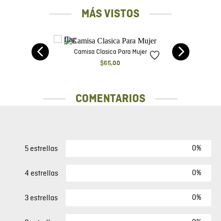
RECOMENDADOS
ga
Camisa Silueta Recta Para Mujer
$
55
,
00
MÁS VISTOS
ote
Camisa Clasica Para Mujer
ra
$
65
,
00
COMENTARIOS