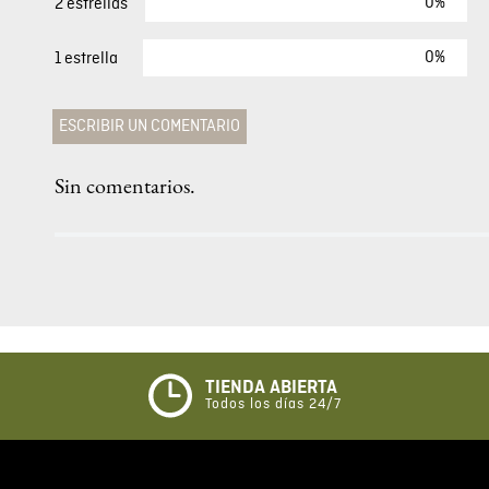
0%
5 estrellas
0%
4 estrellas
0%
3 estrellas
0%
2 estrellas
0%
1 estrella
ESCRIBIR UN COMENTARIO
Sin comentarios.
Agregar comentario
Comentario