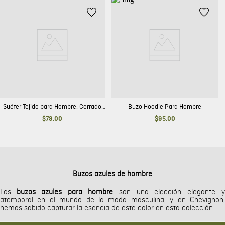
Suéter Tejido para Hombre, Cerrado
Buzo Hoodie Para Hombre
Cuello Redondo - Esencial
$
79
,
00
$
95
,
00
Buzos azules de hombre
Los
buzos azules para hombre
son una elección elegante y
atemporal en el mundo de la moda masculina, y en Chevignon,
hemos sabido capturar la esencia de este color en esta colección.