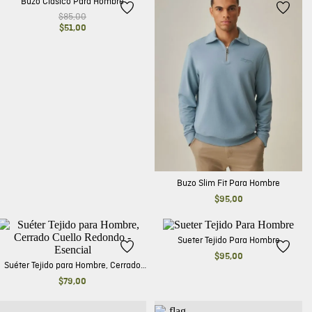
Buzo Clasico Para Hombre
$
85
,
00
$
51
,
00
Buzo Slim Fit Para Hombre
$
95
,
00
Sueter Tejido Para Hombre
$
95
,
00
Suéter Tejido para Hombre, Cerrado
Cuello Redondo - Esencial
$
79
,
00