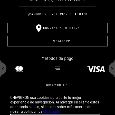
PETICIONES, QUEJAS Y RECLAMOS
¡CAMBIOS Y DEVOLUCIONES FÁCILES!
ENCUENTRA TU TIENDA
WHATSAPP
Métodos de pago
Novomode S.A.
RUC: 1792636299001
CHEVIGNON usa cookies para darte la mejor
experiencia de navegación. Al navegar en el sitio estas
Términos y condiciones
Políticas de privacidad
aceptando su uso, si deseas saber más acerca de
Tratamiento de datos personales
nuestra política has
click aquí.