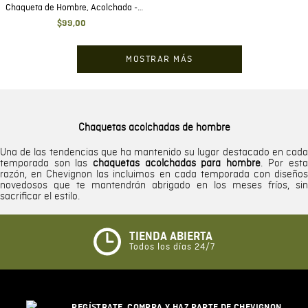
Chaqueta de Hombre, Acolchada -
TOGS
$
99
,
00
MOSTRAR MÁS
Chaquetas acolchadas de hombre
Una de las tendencias que ha mantenido su lugar destacado en cada
temporada son las
chaquetas acolchadas para hombre
. Por esta
razón, en Chevignon las incluimos en cada temporada con diseños
novedosos que te mantendrán abrigado en los meses fríos, sin
sacrificar el estilo.
TIENDA ABIERTA
Todos los días 24/7
REGÍSTRATE, COMPRA Y HAZ PARTE DE CHEVIGNON