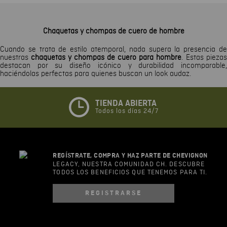
Chaquetas y chompas de cuero de hombre
Cuando se trata de estilo atemporal, nada supera la presencia de
nuestras
chaquetas y chompas de cuero para hombre
. Estas piezas
destacan por su diseño icónico y durabilidad incomparable,
haciéndolas perfectas para quienes buscan un look audaz.
TIENDA ABIERTA
Todos los días 24/7
REGÍSTRATE, COMPRA Y HAZ PARTE DE CHEVIGNON
LEGACY, NUESTRA COMUNIDAD CH. DESCUBRE
TODOS LOS BENEFICIOS QUE TENEMOS PARA TI.
REGISTRARSE