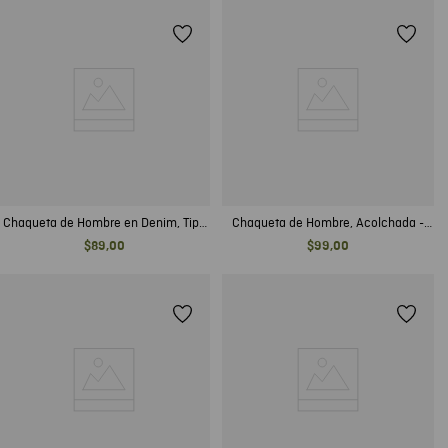
Chaqueta de Hombre en Denim, Tipo
Chaqueta de Hombre, Acolchada -
Trucker Straight Fit - Negro
TOGS
$
89
,
00
$
99
,
00