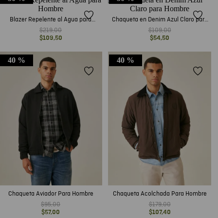
Blazer Repelente al Agua para
Chaqueta en Denim Azul Claro para
Hombre
Hombre
$
219
,
00
$
109
,
00
$
109
,
50
$
54
,
50
40 %
40 %
Chaqueta Aviador Para Hombre
Chaqueta Acolchada Para Hombre
$
95
,
00
$
179
,
00
$
57
,
00
$
107
,
40