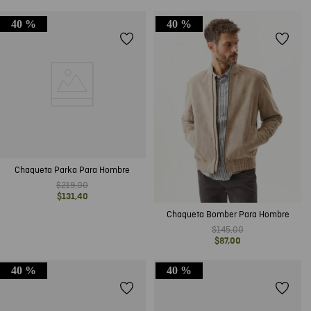
40 %
40 %
Chaqueta Parka Para Hombre
$
219
,
00
$
131
,
40
Chaqueta Bomber Para Hombre
$
145
,
00
$
87
,
00
40 %
40 %