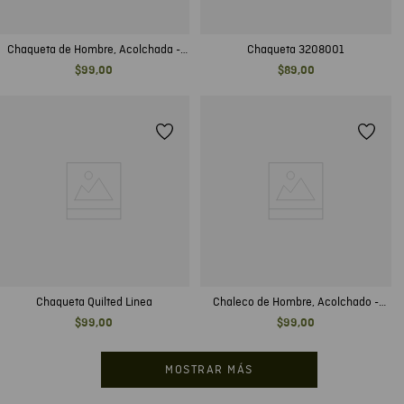
Chaqueta de Hombre, Acolchada -
Chaqueta 3208001
TOGS
$
99
,
00
$
89
,
00
Chaqueta Quilted Linea
Chaleco de Hombre, Acolchado -
Aplique TOGS
$
99
,
00
$
99
,
00
MOSTRAR MÁS