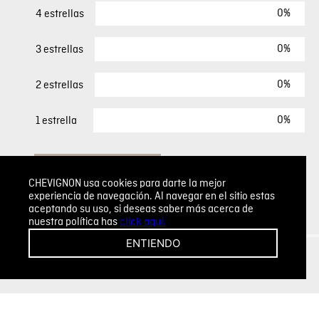
0%
4 estrellas
0%
3 estrellas
0%
2 estrellas
0%
1 estrella
ESCRIBIR UN COMENTARIO
CHEVIGNON usa cookies para darte la mejor
experiencia de navegación. Al navegar en el sitio estas
Sin comentarios.
aceptando su uso, si deseas saber más acerca de
nuestra política has
click aquí.
Agregar comentario
ENTIENDO
Comentario
Califique el producto de 1 a 5 estrellas