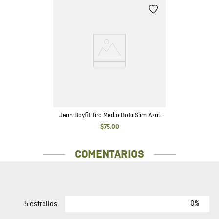
Jean Boyfit Tiro Medio Bota Slim Azul
Ultra Oscuro para Mujer
$
75
,
00
COMENTARIOS
0%
5 estrellas