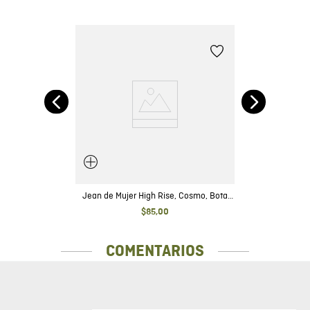
ot
Jean de Mujer High Rise, Cosmo, Bota
Skinny - Gris Oscuro Efecto Galaxy
$
85
,
00
COMENTARIOS