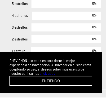
0%
5 estrellas
0%
4 estrellas
0%
3 estrellas
0%
2 estrellas
0%
1 estrella
CHEVIGNON usa cookies para darte la mejor
experiencia de navegación. Al navegar en el sitio estas
ESCRIBIR UN COMENTARIO
aceptando su uso, si deseas saber más acerca de
nuestra política has
click aquí.
Sin comentarios.
ENTIENDO
Agregar comentario
Comentario