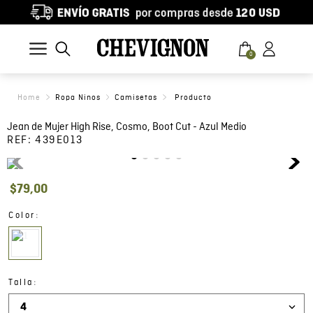
0
Ropa Ninos
Camisetas
Jean de Mujer High Rise, Cosmo, Boot Cut - Azul Medio
REF:
439E013
$
79
,
00
:
Color
:
Talla
4