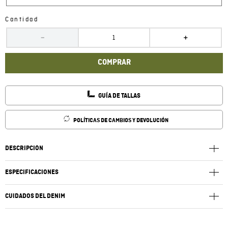
Cantidad
－
＋
COMPRAR
GUÍA DE TALLAS
POLÍTICAS DE CAMBIOS Y DEVOLUCIÓN
DESCRIPCIÓN
ESPECIFICACIONES
CUIDADOS DEL DENIM
Lavar a una temperatura máxima 40ºC. Lavar por el revés y