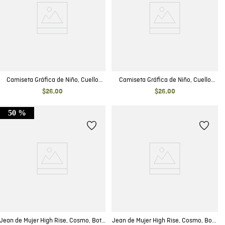
Camiseta Gráfica de Niño, Cuello
Camiseta Gráfica de Niño, Cuello
Redondo - Tela Jaspe Diseño Frontal
Redondo - Diseño Frontal Estampado
$
26
,
00
$
26
,
00
Estampado
50 %
Jean de Mujer High Rise, Cosmo, Bota
Jean de Mujer High Rise, Cosmo, Boot