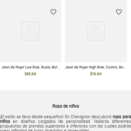
Jean de Mujer Low Rise, Rusty, Bota
Jean de Mujer High Rise, Cosmo, Boot
Skinny - Gris Oscuro
Cut - Azul Oscuro Blue Mind
$
85
,
00
$
79
,
00
Ropa de niños
¡El estilo se lleva desde pequeños! En Chevignon descubrirá
ropa para
niños
en diseños cargados de personalidad. Hallarás diferentes
propuestas de prendas superiores e inferiores con las cuales podrás
crear infinidad de looks divertidos e impecables.