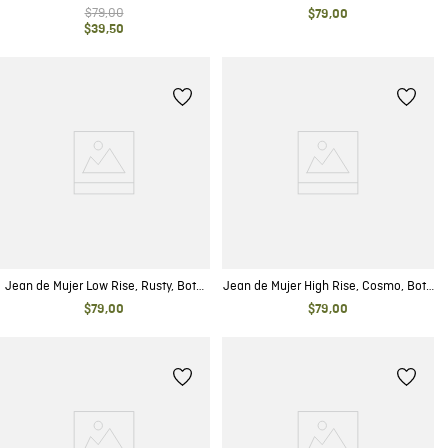
Skinny - Azul Ultra Oscuro
Cut - Azul Medio
$
79
,
00
$
79
,
00
$
39
,
50
Jean de Mujer Low Rise, Rusty, Bota
Jean de Mujer High Rise, Cosmo, Bota
Skinny - Azul Ultra Oscuro Vintage
Skinny - Azul Medio
$
79
,
00
$
79
,
00