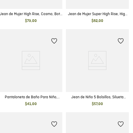
Jean de Mujer High Rise, Cosmo, Bota
Jean de Mujer Super High Rise, High
Skinny - Azul Oscuro Vintage
Cosmo, Bota Skinny - Azul Oscuro
$
79
,
00
$
82
,
00
Detalles de Construcción
Pantaloneta de Baño Para Niño,
Jean de Niño 5 Bolsillos, Silueta
Regular Fit - Estampado Hojas
Ajustada - Azul Oscuro
$
41
,
00
$
57
,
00