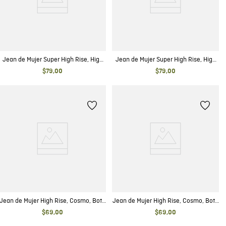
Jean de Mujer Super High Rise, High
Jean de Mujer Super High Rise, High
Cosmo, Bota Skinny - Azul Oscuro
Cosmo, Bota Skinny - Azul Medio
$
79
,
00
$
79
,
00
Jean de Mujer High Rise, Cosmo, Bota
Jean de Mujer High Rise, Cosmo, Bota
Skinny - Negro Mate
Skinny - Azul Ultra Oscuro
$
69
,
00
$
69
,
00