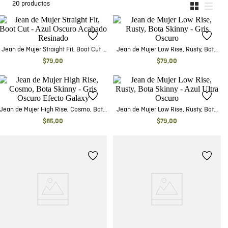
20
productos
Jean de Mujer Straight Fit, Boot Cut -
Jean de Mujer Low Rise, Rusty, Bota
Azul Oscuro Acabado Resinado
Skinny - Gris Oscuro
$
79
,
00
$
79
,
00
Jean de Mujer High Rise, Cosmo, Bota
Jean de Mujer Low Rise, Rusty, Bota
Skinny - Gris Oscuro Efecto Galaxy
Skinny - Azul Ultra Oscuro
$
85
,
00
$
79
,
00