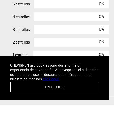
0%
5 estrellas
0%
4 estrellas
0%
3 estrellas
0%
2 estrellas
0%
1 estrella
CHEVIGNON usa cookies para darte la mejor
experiencia de navegación. Al navegar en el sitio estas
ESCRIBIR UN COMENTARIO
aceptando su uso, si deseas saber más acerca de
nuestra política has
click aquí.
Sin comentarios.
ENTIENDO
Agregar comentario
Comentario