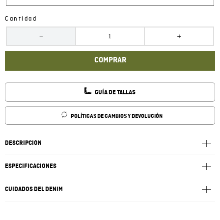
Cantidad
－
＋
COMPRAR
GUÍA DE TALLAS
POLÍTICAS DE CAMBIOS Y DEVOLUCIÓN
DESCRIPCIÓN
ESPECIFICACIONES
CUIDADOS DEL DENIM
Lavar a una temperatura máxima 40ºC. Lavar por el revés y