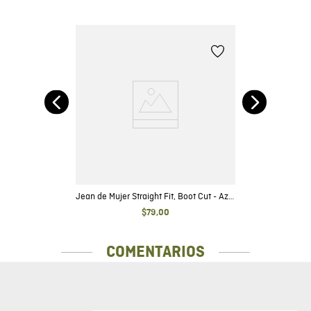
ot
J
Jean de Mujer Straight Fit, Boot Cut - Azul
Oscuro Acabado Resinado
$
79
,
00
COMENTARIOS