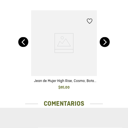
a
Jean de Mujer High Rise, Cosmo, Bota
Skinny - Gris Oscuro Efecto Galaxy
$
85
,
00
COMENTARIOS