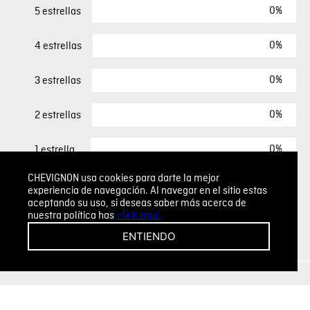
0%
5 estrellas
0%
4 estrellas
0%
3 estrellas
0%
2 estrellas
0%
1 estrella
CHEVIGNON usa cookies para darte la mejor
experiencia de navegación. Al navegar en el sitio estas
ESCRIBIR UN COMENTARIO
aceptando su uso, si deseas saber más acerca de
nuestra política has
click aquí.
Sin comentarios.
ENTIENDO
Agregar comentario
Comentario