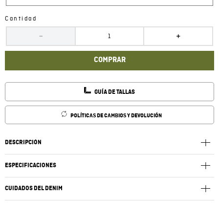
Cantidad
－
＋
COMPRAR
GUÍA DE TALLAS
POLÍTICAS DE CAMBIOS Y DEVOLUCIÓN
DESCRIPCIÓN
ESPECIFICACIONES
CUIDADOS DEL DENIM
Lavar a una temperatura máxima 40ºC. Lavar por el revés y