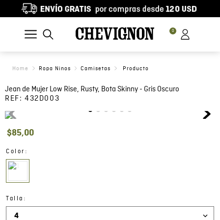
0
Ropa Ninos
Camisetas
Jean de Mujer Low Rise, Rusty, Bota Skinny - Gris Oscuro
REF:
432D003
$
85
,
00
:
Color
:
Talla
4