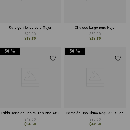
Cardigan Tejido para Mujer
Chaleco Largo para Mujer
$
79
,
00
$
59
,
00
$
39
,
50
$
29
,
50
50 %
50 %
Falda Corta en Denim High Rise Azul
Pantalón Tipo Chino Regular Fit Bota
Claro para Mujer
Slim para Hombre
$
49
,
00
$
85
,
00
$
24
,
50
$
42
,
50