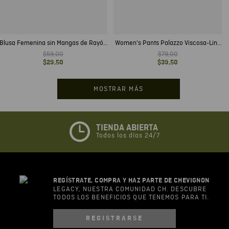
Blusa Femenina sin Mangas de Rayón
Women's Pants Palazzo Viscosa-Lino
y Lino con Forro de Algodón
Blend
$
59
,
00
$
79
,
00
$
29
,
50
$
39
,
50
MOSTRAR MÁS
TIENDA ABIERTA
Todos los días 24/7
REGÍSTRATE, COMPRA Y HAZ PARTE DE CHEVIGNON
LEGACY, NUESTRA COMUNIDAD CH. DESCUBRE
TODOS LOS BENEFICIOS QUE TENEMOS PARA TI.
REGISTRARSE