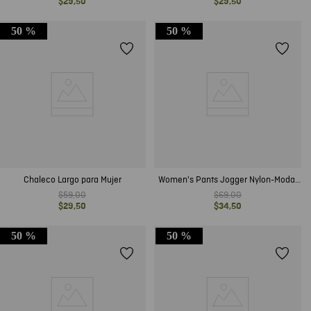
$
29
,
50
$
29
,
50
50 %
50 %
Chaleco Largo para Mujer
Women's Pants Jogger Nylon-Modal
Blend
$
59
,
00
$
69
,
00
$
29
,
50
$
34
,
50
50 %
50 %