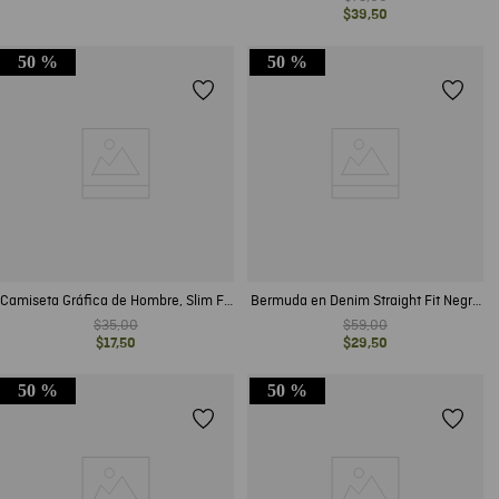
$
39
,
50
50 %
50 %
Camiseta Gráfica de Hombre, Slim Fit
Bermuda en Denim Straight Fit Negro
- Gráficos Chevignon Racing en
Mate para Hombre
$
35
,
00
$
59
,
00
Frente y Espalda
$
17
,
50
$
29
,
50
50 %
50 %