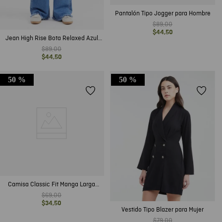
Pantalón Tipo Jogger para Hombre
$
89
,
00
$
44
,
50
Jean High Rise Bota Relaxed Azul
Medio con Rotos para Mujer
$
89
,
00
$
44
,
50
50 %
50 %
Camisa Classic Fit Manga Larga
Diseño Overshirt en Algodón para
$
69
,
00
Hombre
$
34
,
50
Vestido Tipo Blazer para Mujer
$
79
,
00