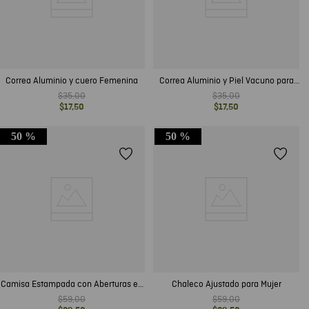
Correa Aluminio y cuero Femenina
Correa Aluminio y Piel Vacuno para
Mujer
$
35
,
00
$
35
,
00
$
17
,
50
$
17
,
50
50 %
50 %
Camisa Estampada con Aberturas en
Chaleco Ajustado para Mujer
Mangas para Mujer
$
59
,
00
$
59
,
00