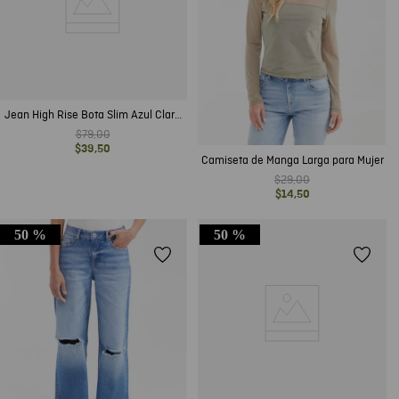
Jean High Rise Bota Slim Azul Claro
para Mujer
$
79
,
00
$
39
,
50
Camiseta de Manga Larga para Mujer
$
29
,
00
$
14
,
50
50 %
50 %