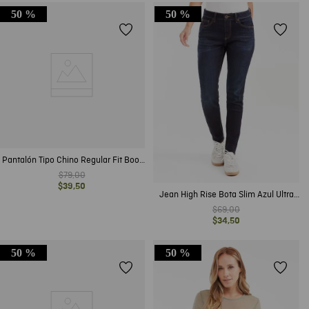
50 %
50 %
Pantalón Tipo Chino Regular Fit Boot
Cut para Hombre
$
79
,
00
$
39
,
50
Jean High Rise Bota Slim Azul Ultra
Oscuro Vintage para Mujer
$
69
,
00
$
34
,
50
50 %
50 %