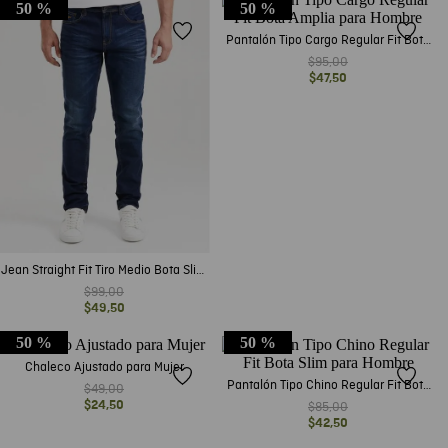
50 %
50 %
Pantalón Tipo Cargo Regular Fit Bota
Amplia para Hombre
$
95
,
00
$
47
,
50
Jean Straight Fit Tiro Medio Bota Slim
Azul Ultra Oscuro para Hombre
$
99
,
00
$
49
,
50
50 %
50 %
Chaleco Ajustado para Mujer
Pantalón Tipo Chino Regular Fit Bota
$
49
,
00
Slim para Hombre
$
24
,
50
$
85
,
00
$
42
,
50