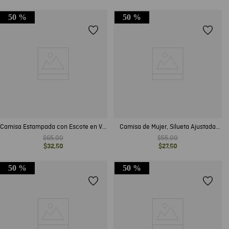
50 %
50 %
Camisa Estampada con Escote en V y
Camisa de Mujer, Silueta Ajustada
Mangas Acampanadas para Mujer
Manga Corta con Volumen Escote
$
65
,
00
$
55
,
00
Cuadrado - Textura Craquelada
$
32
,
50
$
27
,
50
50 %
50 %