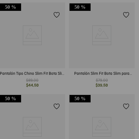
50 %
50 %
Pantalón Tipo Chino Slim Fit Bota Slim
Pantalón Slim Fit Bota Slim para
para Hombre
Hombre
$
89
,
00
$
79
,
00
$
44
,
50
$
39
,
50
50 %
50 %