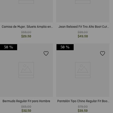
Camisa de Mujer, Silueta Amplia en
Jean Relaxed Fit Tiro Alto Boot Cut
Mangas Ajustada en Fajón Manga
Azul Claro Vintage para Hombre
$
59
,
00
$
99
,
00
Larga Escote en V - Textura Animal
$
29
,
50
$
49
,
50
Print
50 %
50 %
Bermuda Regular Fit para Hombre
Pantalón Tipo Chino Regular Fit Boot
Cut para Hombre
$
65
,
00
$
79
,
00
$
32
,
50
$
39
,
50