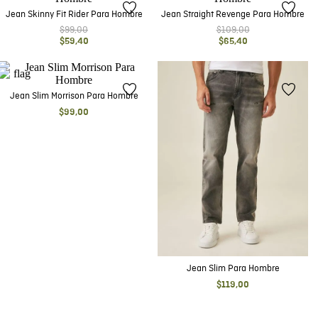
Jean Skinny Fit Rider Para Hombre
Jean Straight Revenge Para Hombre
$
99
,
00
$
109
,
00
$
59
,
40
$
65
,
40
Jean Slim Morrison Para Hombre
$
99
,
00
Jean Slim Para Hombre
$
119
,
00