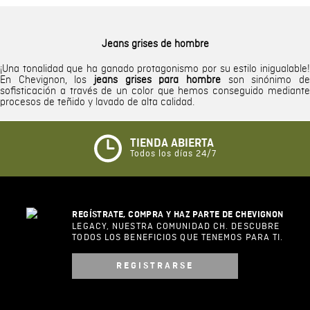
Jeans grises de hombre
¡Una tonalidad que ha ganado protagonismo por su estilo inigualable!
En Chevignon, los
jeans grises para hombre
son sinónimo de
sofisticación a través de un color que hemos conseguido mediante
procesos de teñido y lavado de alta calidad.
TIENDA ABIERTA
Todos los días 24/7
REGÍSTRATE, COMPRA Y HAZ PARTE DE CHEVIGNON
LEGACY, NUESTRA COMUNIDAD CH. DESCUBRE
TODOS LOS BENEFICIOS QUE TENEMOS PARA TI.
REGISTRARSE