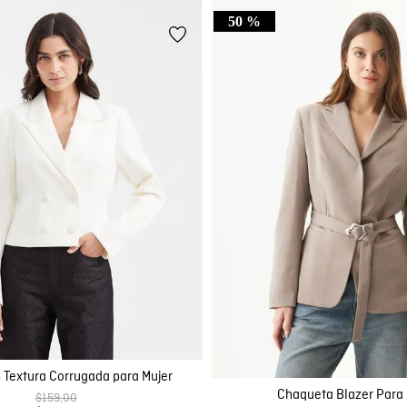
50 %
 Textura Corrugada para Mujer
Chaqueta Blazer Para 
$
159
,
00